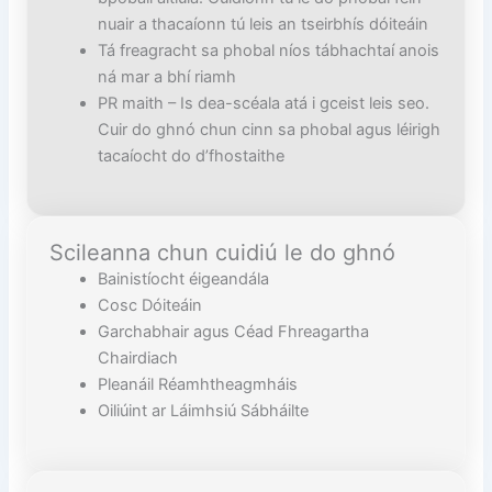
nuair a thacaíonn tú leis an tseirbhís dóiteáin
Tá freagracht sa phobal níos tábhachtaí anois
ná mar a bhí riamh
PR maith – Is dea-scéala atá i gceist leis seo.
Cuir do ghnó chun cinn sa phobal agus léirigh
tacaíocht do d’fhostaithe
Scileanna chun cuidiú le do ghnó
Bainistíocht éigeandála
Cosc Dóiteáin
Garchabhair agus Céad Fhreagartha
Chairdiach
Pleanáil Réamhtheagmháis
Oiliúint ar Láimhsiú Sábháilte