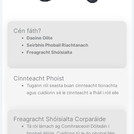
Cén fáth?
Daoine Oilte
Seirbhís Phobail Riachtanach
Freagracht Shóisialta
Cinnteacht Phoist
Tugann ról seasta buan cinnteacht tionachta
agus cuidíonn sé le cinnteacht a fháil i róil eile
Freagracht Shóisialta Corparáide
Tá ról lárnach ag Comhraiceoirí Dóiteáin i
bpobail áitiúla. Cuidíonn tú le do phobal féin