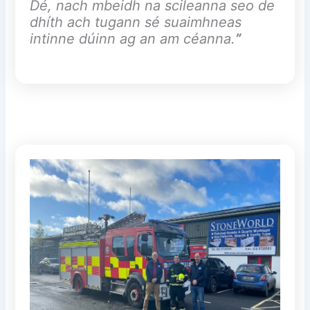
Dé, nach mbeidh na scileanna seo de
dhíth ach tugann sé suaimhneas
intinne dúinn ag an am céanna.
”