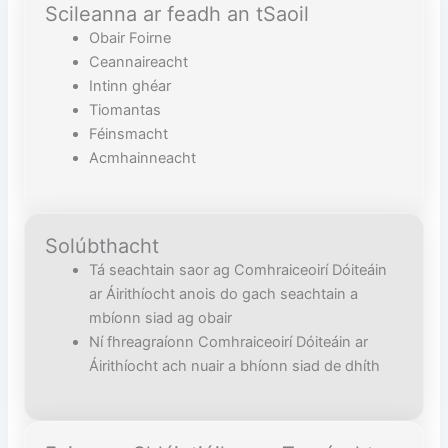
Scileanna ar feadh an tSaoil
Obair Foirne
Ceannaireacht
Intinn ghéar
Tiomantas
Féinsmacht
Acmhainneacht
Solúbthacht
Tá seachtain saor ag Comhraiceoirí Dóiteáin
ar Áirithíocht anois do gach seachtain a
mbíonn siad ag obair
Ní fhreagraíonn Comhraiceoirí Dóiteáin ar
Áirithíocht ach nuair a bhíonn siad de dhíth