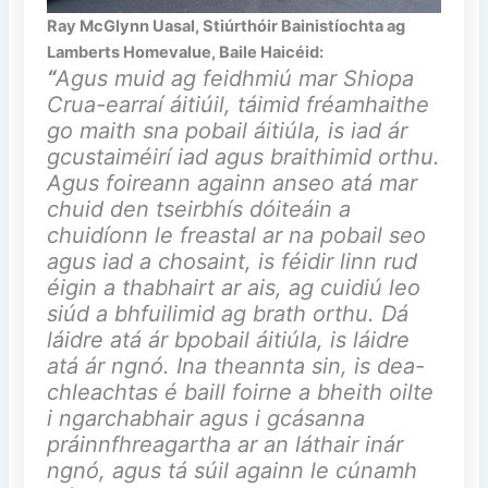
Ray McGlynn Uasal, Stiúrthóir Bainistíochta ag
Lamberts Homevalue, Baile Haicéid:
“
Agus muid ag feidhmiú mar Shiopa
Crua-earraí áitiúil, táimid fréamhaithe
go maith sna pobail áitiúla, is iad ár
gcustaiméirí iad agus braithimid orthu.
Agus foireann againn anseo atá mar
chuid den tseirbhís dóiteáin a
chuidíonn le freastal ar na pobail seo
agus iad a chosaint, is féidir linn rud
éigin a thabhairt ar ais, ag cuidiú leo
siúd a bhfuilimid ag brath orthu. Dá
láidre atá ár bpobail áitiúla, is láidre
atá ár ngnó. Ina theannta sin, is dea-
chleachtas é baill foirne a bheith oilte
i ngarchabhair agus i gcásanna
práinnfhreagartha ar an láthair inár
ngnó, agus tá súil againn le cúnamh