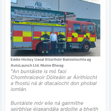
Eddie Hickey Uasal Stiúrthóir Bainistíochta ag
AutoLaunch Ltd. Muine Bheag:
“
An buntáiste is mó faoi
Chomhraiceoir Dóiteáin ar Áirithíocht
a fhostú ná ár dtacaíocht don phobal
iomlán.
Buntáiste mór eile ná gairmithe
seirbhíse éigeandála ardoilte a bheith