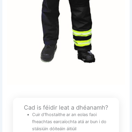
Cad is féidir leat a dhéanamh?
Cuir d’fhostaithe ar an eolas faoi
fheachtas earcaíochta atá ar bun i do
stáisiúin dóiteáin áitiúil