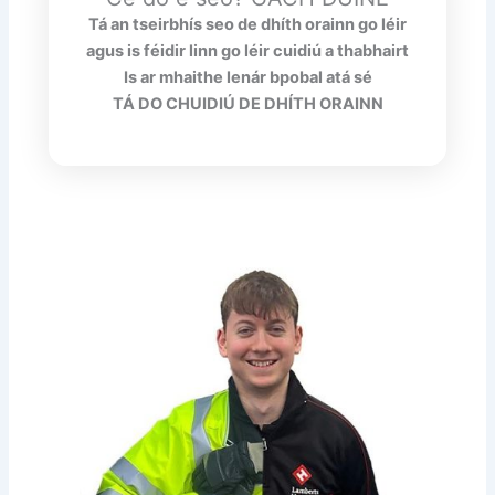
Tá an tseirbhís seo de dhíth orainn go léir
agus is féidir linn go léir cuidiú a thabhairt
Is ar mhaithe lenár bpobal atá sé
TÁ DO CHUIDIÚ DE DHÍTH ORAINN