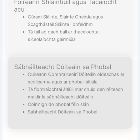
Foireann Shláintiúil agus Tacaíocht
acu
Cúram Sláinte, Sláinte Cheirde agus
Scagthástáil Sláinte i bhfeidhm
Tá fáil ag gach ball ar thacaíochtaí
síceolaíochta gairmiúla
Sábháilteacht Dóiteáin sa Phobal
Cuireann Comhraiceoirí Dóiteáin oideachas ar
scoileanna agus ar phobail áitiúla
Tá fiontraíochtaí áitiúil mar chuid den réiteach
maidir le sábháilteacht dóiteáin
Coinnigh do phobal féin slán
Sábháilteacht Dóiteáin sa Phobal