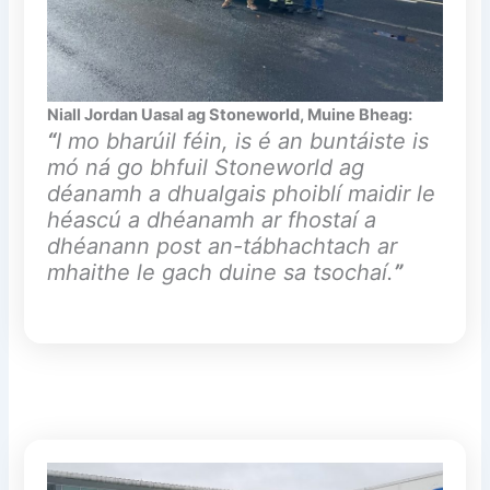
Niall Jordan Uasal ag Stoneworld, Muine Bheag:
“
I mo bharúil féin, is é an buntáiste is
mó ná go bhfuil Stoneworld ag
déanamh a dhualgais phoiblí maidir le
héascú a dhéanamh ar fhostaí a
dhéanann post an-tábhachtach ar
mhaithe le gach duine sa tsochaí.
”