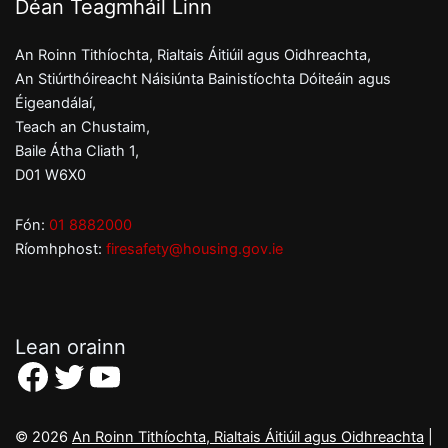
Déan Teagmháil Linn
An Roinn Tithíochta, Rialtais Áitiúil agus Oidhreachta,
An Stiúrthóireacht Náisiúnta Bainistíochta Dóiteáin agus
Éigeandálaí,
Teach an Chustaim,
Baile Átha Cliath 1,
D01 W6X0
Fón:
01 8882000
Ríomhphost:
firesafety@housing.gov.ie
Lean orainn
Facebook
Twitter
YouTube
© 2026
An Roinn Tithíochta, Rialtais Áitiúil agus Oidhreachta
|