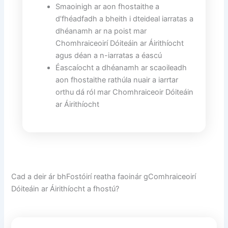
Smaoinigh ar aon fhostaithe a
d’fhéadfadh a bheith i dteideal iarratas a
dhéanamh ar na poist mar
Chomhraiceoirí Dóiteáin ar Áirithíocht
agus déan a n-iarratas a éascú
Éascaíocht a dhéanamh ar scaoileadh
aon fhostaithe rathúla nuair a iarrtar
orthu dá ról mar Chomhraiceoir Dóiteáin
ar Áirithíocht
Cad a deir ár bhFostóirí reatha faoinár gComhraiceoirí
Dóiteáin ar Áirithíocht a fhostú?