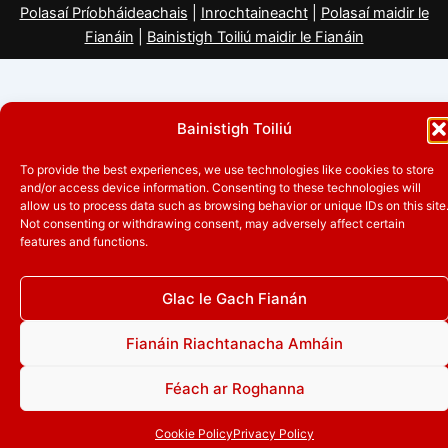
Polasaí Príobháideachais
|
Inrochtaineacht
|
Polasaí maidir le
Fianáin
|
Bainistigh Toiliú maidir le Fianáin
Bainistigh Toiliú
To provide the best experiences, we use technologies like cookies to store
and/or access device information. Consenting to these technologies will
allow us to process data such as browsing behavior or unique IDs on this site
Not consenting or withdrawing consent, may adversely affect certain
features and functions.
Glac le Gach Fianán
Fianáin Riachtanacha Amháin
Féach ar Roghanna
Cookie Policy
Privacy Policy