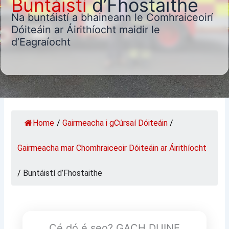
Buntáistí
d’Fhostaithe
Na buntáistí a bhaineann le Comhraiceoirí
Dóiteáin ar Áirithíocht maidir le
d’Eagraíocht
Home
/
Gairmeacha i gCúrsaí Dóiteáin
/
Gairmeacha mar Chomhraiceoir Dóiteáin ar Áirithíocht
/
Buntáistí d’Fhostaithe
Cé dó é seo? GACH DUINE