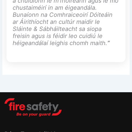
a chuidíonn le m’fhoireann agus le mo
chustaiméirí in am éigeandála.
Bunaíonn na Comhraiceoirí Dóiteáin
ar Áirithíocht an cultúr maidir le
Sláinte & Sábháilteacht sa siopa
freisin agus is féidir leo cuidiú le
héigeandálaí leighis chomh maith.
”