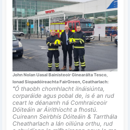
John Nolan Uasal Bainisteoir Ginearálta Tesco,
Ionad Siopadóireachta FairGreen, Ceatharlach:
“
Ó thaobh chomhlacht ilnáisiúnta,
corparáide agus pobal de, is é an rud
ceart le déanamh ná Comhraiceoir
Dóiteáin ar Áirithíocht a fhostú.
Cuireann Seirbhís Dóiteáin & Tarrthála
Cheatharlach a lán oiliúna orthu, rud